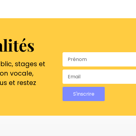
lités
lic, stages et
ion vocale,
us et restez
S'inscrire