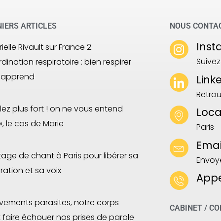
IERS ARTICLES
NOUS CONTA
Ins
ielle Rivault sur France 2.
Suivez
dination respiratoire : bien respirer
éapprend
Link
Retrou
rlez plus fort ! on ne vous entend
Loca
», le cas de Marie
Paris
Emai
tage de chant à Paris pour libérer sa
Envoy
iration et sa voix
App
ements parasites, notre corps
CABINET / C
 faire échouer nos prises de parole